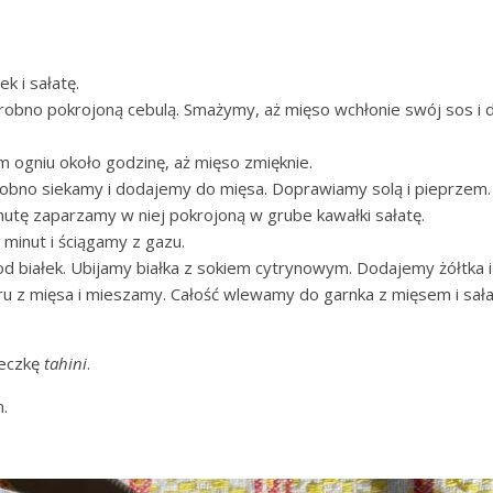
k i sałatę.
obno pokrojoną cebulą. Smażymy, aż mięso wchłonie swój sos i de
 ogniu około godzinę, aż mięso zmięknie.
robno siekamy i dodajemy do mięsa. Doprawiamy solą i pieprzem.
tę zaparzamy w niej pokrojoną w grube kawałki sałatę.
inut i ściągamy z gazu.
od białek. Ubijamy białka z sokiem cytrynowym. Dodajemy żółtka 
aru z mięsa i mieszamy. Całość wlewamy do garnka z mięsem i sała
żeczkę
tahini
.
.