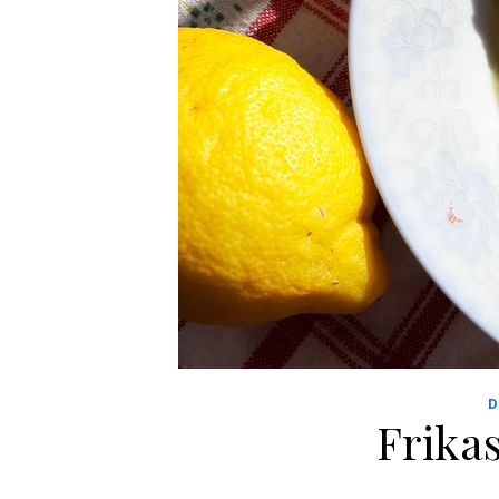
D
Frika