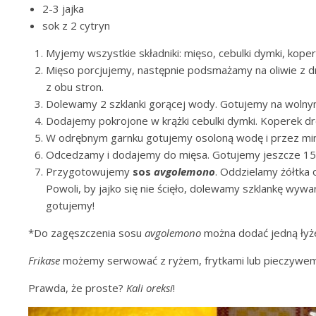
2-3 jajka
sok z 2 cytryn
Myjemy wszystkie składniki: mięso, cebulki dymki, kopere
Mięso porcjujemy, następnie podsmażamy na oliwie z dr
z obu stron.
Dolewamy 2 szklanki gorącej wody. Gotujemy na wolnym
Dodajemy pokrojone w krążki cebulki dymki. Koperek d
W odrębnym garnku gotujemy osoloną wodę i przez minu
Odcedzamy i dodajemy do mięsa. Gotujemy jeszcze 15 m
Przygotowujemy
sos
avgolemono
. Oddzielamy żółtka 
Powoli, by jajko się nie ścięło, dolewamy szklankę wyw
gotujemy!
*Do zagęszczenia sosu
avgolemono
można dodać jedną ły
Frikase
możemy serwować z ryżem, frytkami lub pieczywem
Prawda, że proste?
Kali oreksi
!