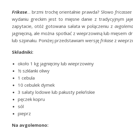
Frikase
… brzmi trochę orientalnie prawda? Słowo
fricassee
wydaniu greckim jest to mięsne danie z tradycyjnym j
zapytacie, otóż gotowana sałata w połączeniu z
avgolem
jagnięciną, ale można spotkać z wieprzowiną lub mięsem
lub szpinaku. Poniżej przedstawiam wersję
frikase
z wieprz
Składniki:
około 1 kg jagnięciny lub wieprzowiny
½ szklanki oliwy
1 cebula
10 cebulek dymek
3 sałaty lodowe lub pakusty pekińskie
pęczek kopru
sól
pieprz
Na avgolemono: