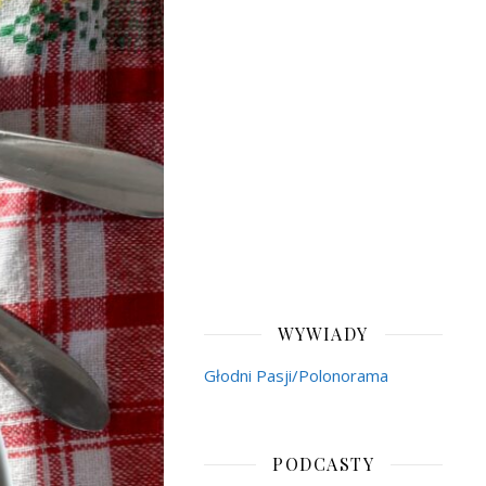
WYWIADY
Głodni Pasji/Polonorama
PODCASTY