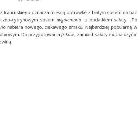
z francuskiego oznacza mięsną potrawkę z białym sosem na bazi
ajeczno-cytrynowym sosem
avgolemono
z dodatkiem sałaty. „Po
ono
nabiera nowego, ciekawego smaku. Najbardziej popularną 
 drobiowym. Do przygotowania
frikase
, zamiast sałaty można użyć in
owiną.