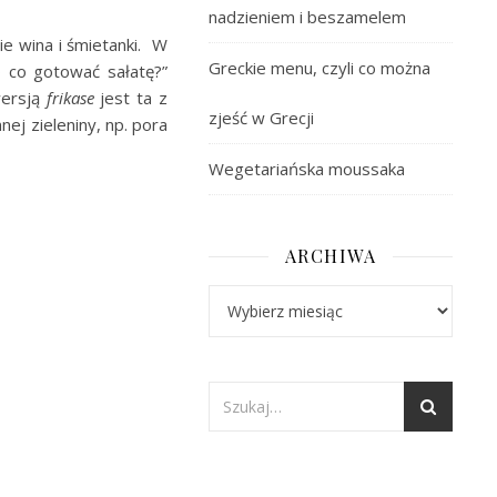
nadzieniem i beszamelem
e wina i śmietanki. W
Greckie menu, czyli co można
 co gotować sałatę?”
wersją
frikase
jest ta z
zjeść w Grecji
nej zieleniny, np. pora
Wegetariańska moussaka
ARCHIWA
Archiwa