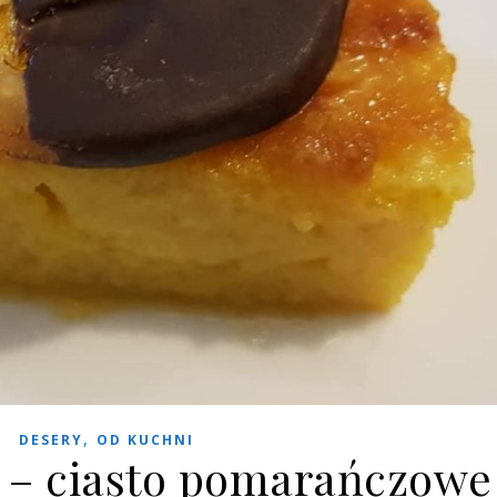
,
DESERY
OD KUCHNI
a – ciasto pomarańczowe