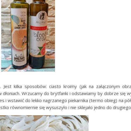
 Jest kilka sposobów: ciasto kroimy (jak na załączonym obra
w dłoniach. Wrzucamy do brytfanki i odstawiamy by dobrze się w
s i wstawić do lekko nagrzanego piekarnika (termo obieg) na pó
stko równomiernie się wysuszyło i nie sklejało jedno do drugiego