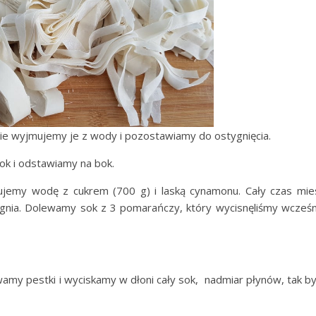
e wyjmujemy je z wody i pozostawiamy do ostygnięcia.
ok i odstawiamy na bok.
emy wodę z cukrem (700 g) i laską cynamonu. Cały czas mies
ognia. Dolewamy sok z 3 pomarańczy, który wycisnęliśmy wcześ
y pestki i wyciskamy w dłoni cały sok, nadmiar płynów, tak b