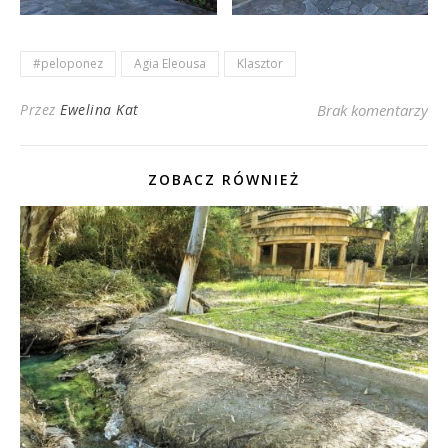
#peloponez
Agia Eleousa
Klasztor
Przez
Ewelina Kat
Brak komentarzy
ZOBACZ RÓWNIEŻ