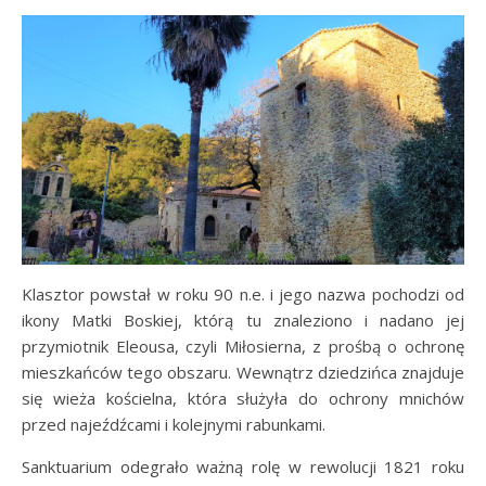
Klasztor powstał w roku 90 n.e. i jego nazwa pochodzi od
ikony Matki Boskiej, którą tu znaleziono i nadano jej
przymiotnik Eleousa, czyli Miłosierna, z prośbą o ochronę
mieszkańców tego obszaru. Wewnątrz dziedzińca znajduje
się wieża kościelna, która służyła do ochrony mnichów
przed najeźdźcami i kolejnymi rabunkami.
Sanktuarium odegrało ważną rolę w rewolucji 1821 roku