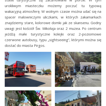
statki turystyczne są zacumowane w porcie. W tym
urokliwym miasteczku możemy poczuć tu typową
wakacyjną atmosferę. W wolnym czasie można udać się na
spacer malowniczymi uliczkami, w których zakamarkach
znajdziemy stare, kolorowe domki jak ze skansenu. Godny
uwagi jest kościół Św. Mikołaja oraz 2 muzea. Po centrum
jeżdżą małe turystyczne kolejki oraz 2-poziomowe
czerwone autobusy, typu „sightseeing”, którymi można się
dostać do miasta Pirgos.