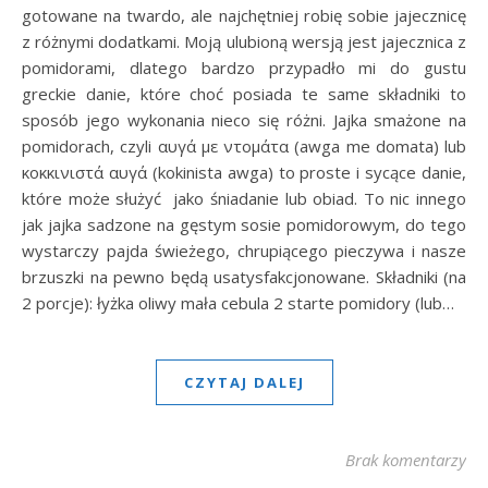
gotowane na twardo, ale najchętniej robię sobie jajecznicę
z różnymi dodatkami. Moją ulubioną wersją jest jajecznica z
pomidorami, dlatego bardzo przypadło mi do gustu
greckie danie, które choć posiada te same składniki to
sposób jego wykonania nieco się różni. Jajka smażone na
pomidorach, czyli αυγά με ντομάτα (awga me domata) lub
κοκκινιστά αυγά (kokinista awga) to proste i sycące danie,
które może służyć jako śniadanie lub obiad. To nic innego
jak jajka sadzone na gęstym sosie pomidorowym, do tego
wystarczy pajda świeżego, chrupiącego pieczywa i nasze
brzuszki na pewno będą usatysfakcjonowane. Składniki (na
2 porcje): łyżka oliwy mała cebula 2 starte pomidory (lub…
CZYTAJ DALEJ
Brak komentarzy