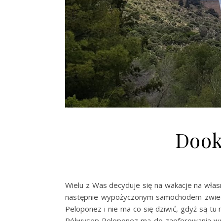
Dook
Wielu z Was decyduje się na wakacje na własną
następnie wypożyczonym samochodem zwiedz
Peloponez i nie ma co się dziwić, gdyż są tu 
Półwysep Peloponez ma do zaoferowania wsz