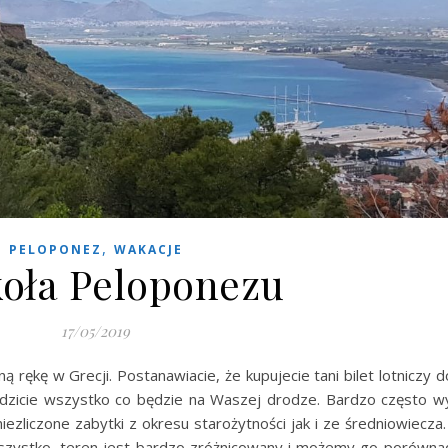
,
PELOPONEZ
WAKACJE
oła Peloponezu
17/05/2019
 rękę w Grecji. Postanawiacie, że kupujecie tani bilet lotniczy d
icie wszystko co będzie na Waszej drodze. Bardzo często wy
niezliczone zabytki z okresu starożytności jak i ze średniowiecza
ystko, teren jest bardzo zróżnicowany i możemy go porównać