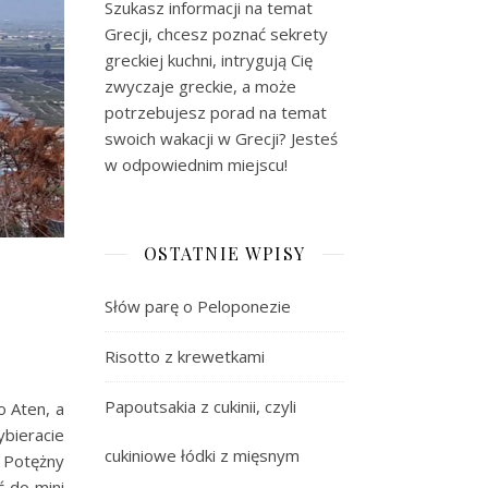
Szukasz informacji na temat
Grecji, chcesz poznać sekrety
greckiej kuchni, intrygują Cię
zwyczaje greckie, a może
potrzebujesz porad na temat
swoich wakacji w Grecji? Jesteś
w odpowiednim miejscu!
OSTATNIE WPISY
Słów parę o Peloponezie
Risotto z krewetkami
Papoutsakia z cukinii, czyli
o Aten, a
bieracie
cukiniowe łódki z mięsnym
. Potężny
 do mini