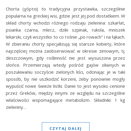
Chorta (χόρτα) to tradycyjna przystawka, szczególnie
popularna na greckiej wsi, gdzie jest jej pod dostatkiem. W
skład chorty wchodzi różnego rodzaju zielenina: szkarłat,
psianka czarna, mlecz, dziki szpinak, rukola, mniszek
lekarski, czyli wszystko to co rośnie „po rowach” i na łąkach.
W zbieraniu chorty specjalizują się starsze kobiety, które
najczęściej można zaobserwować w okresie zimowym, tj.
deszczowym, gdy roślinność nie jest wysuszona przez
słońce. Przemierzają wtedy pośród gajów oliwnych w
poszukiwaniu soczyście zielonych liści, odcinając je w taki
sposób, by nie uszkodzić korzeni, żeby ponownie mogły
wypuścić nowe świeże listki. Danie to jest wysoko cenione
przez Greków, między innymi ze względu na szczególne
właściwości wspomagające metabolizm. Składniki: 1 kg
zieleniny…
CZYTAJ DALEJ