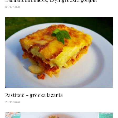
Lachanodolmades, czyli greckie gołąbki
09/12/2020
Pastitsio – grecka lazania
23/10/2020