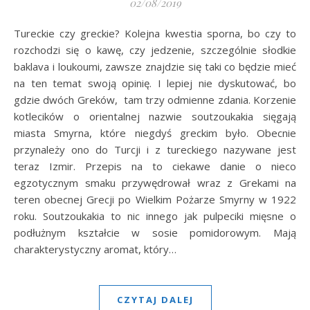
02/08/2019
Tureckie czy greckie? Kolejna kwestia sporna, bo czy to
rozchodzi się o kawę, czy jedzenie, szczególnie słodkie
baklava i loukoumi, zawsze znajdzie się taki co będzie mieć
na ten temat swoją opinię. I lepiej nie dyskutować, bo
gdzie dwóch Greków, tam trzy odmienne zdania. Korzenie
kotlecików o orientalnej nazwie soutzoukakia sięgają
miasta Smyrna, które niegdyś greckim było. Obecnie
przynależy ono do Turcji i z tureckiego nazywane jest
teraz Izmir. Przepis na to ciekawe danie o nieco
egzotycznym smaku przywędrował wraz z Grekami na
teren obecnej Grecji po Wielkim Pożarze Smyrny w 1922
roku. Soutzoukakia to nic innego jak pulpeciki mięsne o
podłużnym kształcie w sosie pomidorowym. Mają
charakterystyczny aromat, który…
CZYTAJ DALEJ