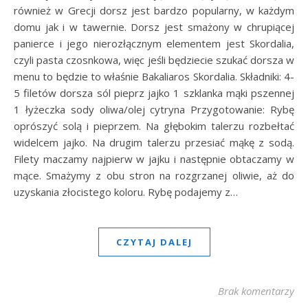
również w Grecji dorsz jest bardzo popularny, w każdym
domu jak i w tawernie. Dorsz jest smażony w chrupiącej
panierce i jego nierozłącznym elementem jest Skordalia,
czyli pasta czosnkowa, więc jeśli będziecie szukać dorsza w
menu to będzie to właśnie Bakaliaros Skordalia. Składniki: 4-
5 filetów dorsza sól pieprz jajko 1 szklanka mąki pszennej
1 łyżeczka sody oliwa/olej cytryna Przygotowanie: Rybę
oprószyć solą i pieprzem. Na głębokim talerzu rozbełtać
widelcem jajko. Na drugim talerzu przesiać mąkę z sodą.
Filety maczamy najpierw w jajku i następnie obtaczamy w
mące. Smażymy z obu stron na rozgrzanej oliwie, aż do
uzyskania złocistego koloru. Rybę podajemy z…
CZYTAJ DALEJ
Brak komentarzy