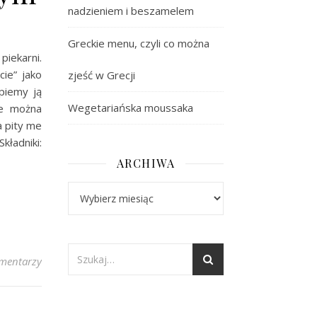
nadzieniem i beszamelem
Greckie menu, czyli co można
piekarni.
ie” jako
zjeść w Grecji
upiemy ją
Wegetariańska moussaka
re można
a pity me
kładniki:
ARCHIWA
Archiwa
mentarzy