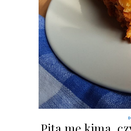
D
Pita me kima, cz