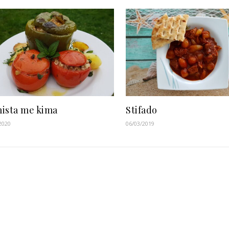
ista me kima
Stifado
2020
06/03/2019