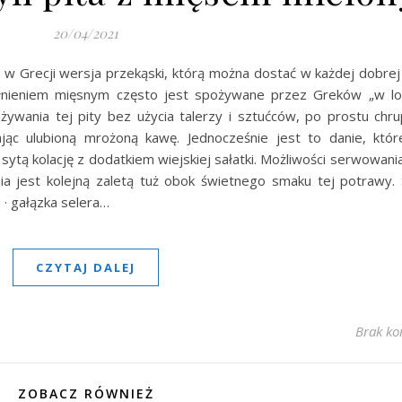
20/04/2021
w Grecji wersja przekąski, którą można dostać w każdej dobrej 
łnieniem mięsnym często jest spożywane przez Greków „w loc
żywania tej pity bez użycia talerzy i sztućców, po prostu chr
jąc ulubioną mrożoną kawę. Jednocześnie jest to danie, któ
sytą kolację z dodatkiem wiejskiej sałatki. Możliwości serwowani
ia jest kolejną zaletą tuż obok świetnego smaku tej potrawy. S
i · gałązka selera…
CZYTAJ DALEJ
Brak ko
ZOBACZ RÓWNIEŻ