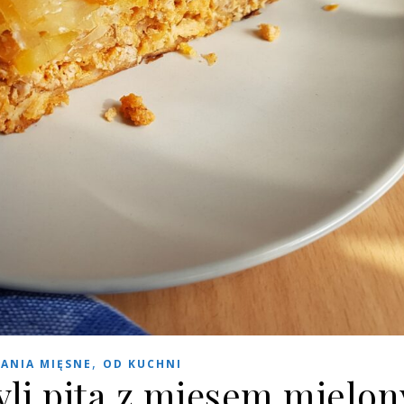
,
ANIA MIĘSNE
OD KUCHNI
yli pita z mięsem mielo