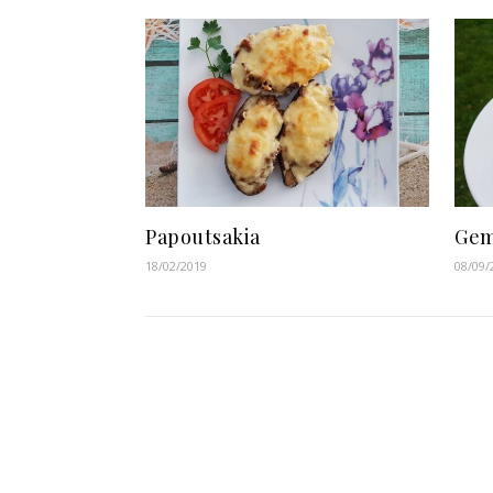
Papoutsakia
Gem
18/02/2019
08/09/