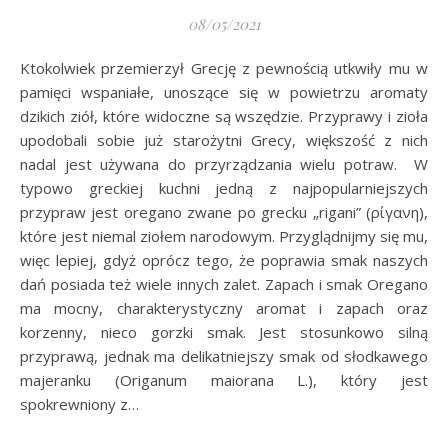
08/05/2021
Ktokolwiek przemierzył Grecję z pewnością utkwiły mu w
pamięci wspaniałe, unoszące się w powietrzu aromaty
dzikich ziół, które widoczne są wszędzie. Przyprawy i zioła
upodobali sobie już starożytni Grecy, większość z nich
nadal jest używana do przyrządzania wielu potraw. W
typowo greckiej kuchni jedną z najpopularniejszych
przypraw jest oregano zwane po grecku „rigani” (ρίγανη),
które jest niemal ziołem narodowym. Przyglądnijmy się mu,
więc lepiej, gdyż oprócz tego, że poprawia smak naszych
dań posiada też wiele innych zalet. Zapach i smak Oregano
ma mocny, charakterystyczny aromat i zapach oraz
korzenny, nieco gorzki smak. Jest stosunkowo silną
przyprawą, jednak ma delikatniejszy smak od słodkawego
majeranku (Origanum maiorana L.), który jest
spokrewniony z…