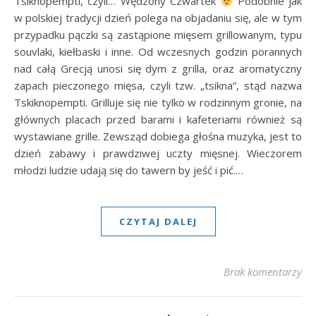
Tsiknopempti, czyli… Wędzony Czwartek
Podobnie jak
w polskiej tradycji dzień polega na objadaniu się, ale w tym
przypadku pączki są zastąpione mięsem grillowanym, typu
souvlaki, kiełbaski i inne. Od wczesnych godzin porannych
nad całą Grecją unosi się dym z grilla, oraz aromatyczny
zapach pieczonego mięsa, czyli tzw. „tsikna”, stąd nazwa
Tskiknopempti. Grilluje się nie tylko w rodzinnym gronie, na
głównych placach przed barami i kafeteriami również są
wystawiane grille. Zewsząd dobiega głośna muzyka, jest to
dzień zabawy i prawdziwej uczty mięsnej. Wieczorem
młodzi ludzie udają się do tawern by jeść i pić.…
CZYTAJ DALEJ
Brak komentarzy