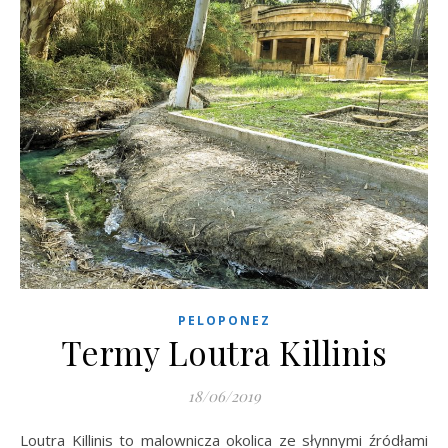
PELOPONEZ
Termy Loutra Killinis
18/06/2019
Loutra Killinis to malownicza okolica ze słynnymi źródłami