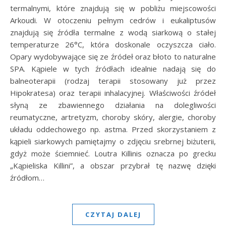
termalnymi, które znajdują się w pobliżu miejscowości
Arkoudi. W otoczeniu pełnym cedrów i eukaliptusów
znajdują się źródła termalne z wodą siarkową o stałej
temperaturze 26°C, która doskonale oczyszcza ciało.
Opary wydobywające się ze źródeł oraz błoto to naturalne
SPA. Kąpiele w tych źródłach idealnie nadają się do
balneoterapii (rodzaj terapii stosowany już przez
Hipokratesa) oraz terapii inhalacyjnej. Właściwości źródeł
słyną ze zbawiennego działania na dolegliwości
reumatyczne, artretyzm, choroby skóry, alergie, choroby
układu oddechowego np. astma. Przed skorzystaniem z
kąpieli siarkowych pamiętajmy o zdjęciu srebrnej biżuterii,
gdyż może ściemnieć. Loutra Killinis oznacza po grecku
„Kąpieliska Killini”, a obszar przybrał tę nazwę dzięki
źródłom…
CZYTAJ DALEJ