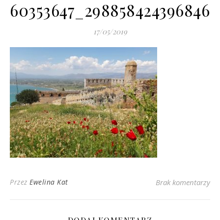
60353647_298858424396846_
17/05/2019
Przez
Ewelina Kat
Brak komentarzy