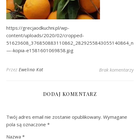
https://grecjaodkuchni.pl/wp-
content/uploads/2020/02/cropped-
51623608_376850883110862_2829255843055140864_n-
—-kopia-e1581601069858.jpg
Przez
Ewelina Kat
Brak komentarzy
DODAJ KOMENTARZ
Twój adres email nie zostanie opublikowany.
Wymagane
pola są oznaczone
*
Nazwa
*