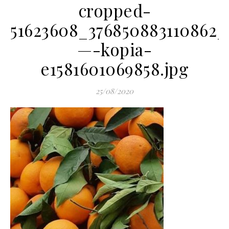
cropped-
51623608_376850883110862_
—-kopia-
e1581601069858.jpg
25/08/2020