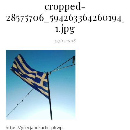
cropped-
28575706_594263364260194_
1.jpg
09/12/2018
https://grecjaodkuchni.pl/wp-