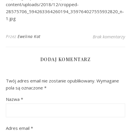
content/uploads/2018/12/cropped-
28575706_594263364260194_359764027555932820_n-
1.jpg
Przez
Ewelina Kat
Brak komentarzy
DODAJ KOMENTARZ
Twój adres email nie zostanie opublikowany.
Wymagane
pola są oznaczone
*
Nazwa
*
Adres email
*