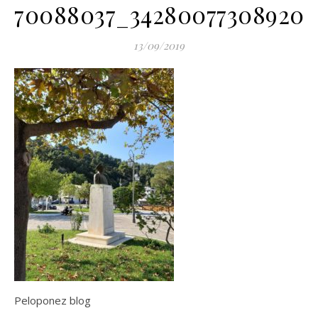
70088037_342800773089201
13/09/2019
Peloponez blog