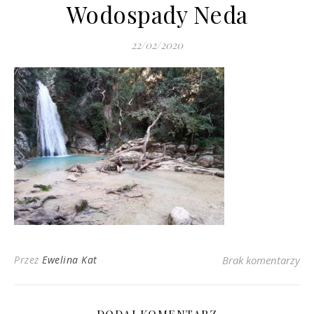
Wodospady Neda
22/02/2020
Przez
Ewelina Kat
Brak komentarzy