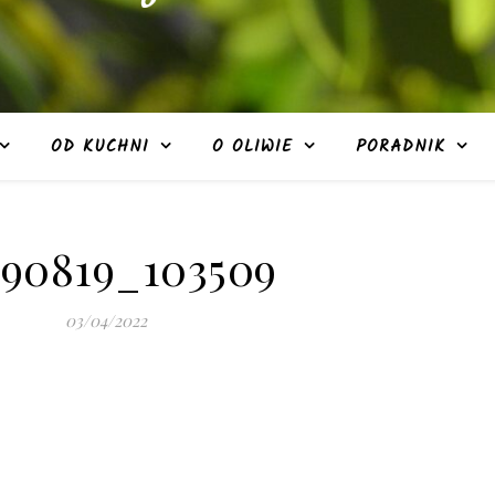
OD KUCHNI
O OLIWIE
PORADNIK
190819_103509
03/04/2022