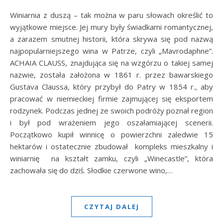
Winiarnia z duszą – tak można w paru słowach określić to
wyjątkowe miejsce. Jej mury były świadkami romantycznej,
a zarazem smutnej historii, która skrywa się pod nazwą
najpopularniejszego wina w Patrze, czyli „Mavrodaphne”.
ACHAIA CLAUSS, znajdująca się na wzgórzu o takiej samej
nazwie, została założona w 1861 r. przez bawarskiego
Gustava Claussa, który przybył do Patry w 1854 r., aby
pracować w niemieckiej firmie zajmującej się eksportem
rodzynek. Podczas jednej ze swoich podróży poznał region
i był pod wrażeniem jego oszałamiającej scenerii.
Początkowo kupił winnicę o powierzchni zaledwie 15
hektarów i ostatecznie zbudował kompleks mieszkalny i
winiarnię na kształt zamku, czyli „Winecastle”, która
zachowała się do dziś. Słodkie czerwone wino,…
CZYTAJ DALEJ